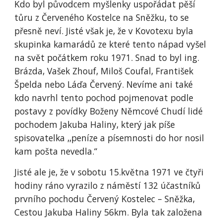
Kdo byl původcem myšlenky uspořádat pěší
tůru z Červeného Kostelce na Sněžku, to se
přesně neví. Jisté však je, že v Kovotexu byla
skupinka kamarádů ze které tento nápad vyšel
na svět počátkem roku 1971. Snad to byl ing.
Brázda, Vašek Zhouf, Miloš Coufal, František
Špelda nebo Láďa Červený. Nevíme ani také
kdo navrhl tento pochod pojmenovat podle
postavy z povídky Boženy Němcové Chudí lidé
pochodem Jakuba Haliny, který jak píše
spisovatelka ,,peníze a písemnosti do hor nosil
kam pošta nevedla.“
Jisté ale je, že v sobotu 15.května 1971 ve čtyři
hodiny ráno vyrazilo z náměstí 132 účastníků
prvního pochodu Červený Kostelec – Sněžka,
Cestou Jakuba Haliny 56km. Byla tak založena