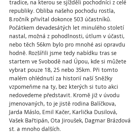
tradice, na kterou se sjížděli pochodníci z celé
republiky. Obliba našeho pochodu rostla,
8.ročník přivítal dokonce 503 účastníků.
Počátkem devadesátých let minulého století
nastal, možná z pohodlnosti, útlum v účasti,
nebo těch 56km bylo pro mnohé asi opravdu
hodně. Rozšířili jsme tedy nabídku tras se
startem ve Svobodě nad Úpou, kde si můžete
vybrat pouze 18, 25 nebo 35km. Při tomto
malém ohlédnutí za historií naší Sněžky
vzpomeňme na ty, bez kterých si tuto akci
nedovedeme představit. Kromě již v úvodu
jmenovaných, to je jistě rodina Balíčkova,
Jarda Máslo, Emil Kačer, Karlička Dusilová,
Vašek Bařtipán, Ota Jiroušek, Dagmar Brázdová
st. a mnoho dalších.