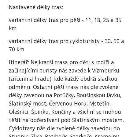
Nastavené délky tras:
variantní délky tras pro pěší - 11, 18, 25 a 35 
km
variantní délky tras pro cykloturisty - 30, 50 a 
70 km
Itinerář: Nejkratší trasa pro děti s rodiči a 
začínajícími turisty nás zavede k Vízmburku 
(zřícenina hradu), kde každý obdrží sladkou 
odměnu. Ostatní pěší trasy nás dle zvolené 
délky zavedou na Potůčky, Boušínskou lávku, 
Slatinský most, Červenou Horu, Mstětín, 
Olešnici, Špinku, Končiny a všichni se mohou 
těšit na občerstvení pod Slatinským mostem. 
Cyklotrasy nás dle zvolené délky zavedou do 
Studnic, Zliče, Ratibořic, Starkoče, Kramolny, 